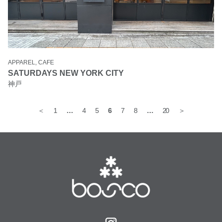
APPAREL, CAFE
SATURDAYS NEW YORK CITY
神戸
＜
1
…
4
5
6
7
8
…
20
＞