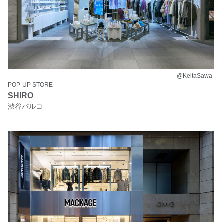
@KeitaSawa
POP-UP STORE
SHIRO
渋谷パルコ