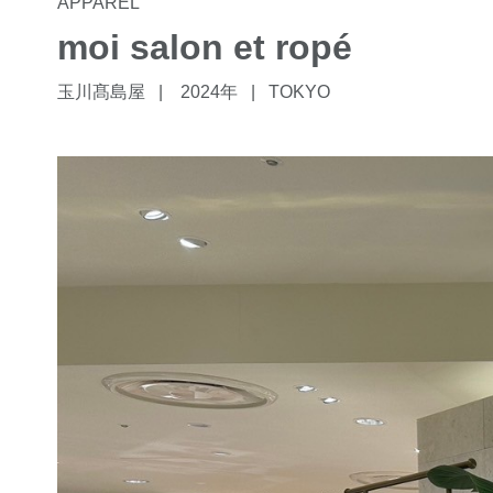
APPAREL
moi salon et ropé
玉川髙島屋
2024年
TOKYO