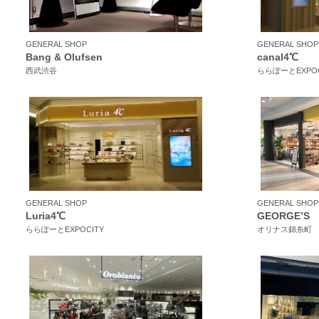
GENERAL SHOP
GENERAL SHOP
Bang & Olufsen
canal4℃
西武渋谷
ららぽーとEXPOC
GENERAL SHOP
GENERAL SHOP
Luria4℃
GEORGE’S
ららぽーとEXPOCITY
オリナス錦糸町