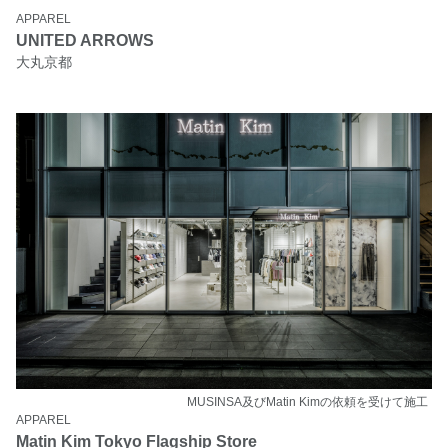
APPAREL
UNITED ARROWS
大丸京都
MUSINSA及びMatin Kimの依頼を受けて施工
APPAREL
Matin Kim Tokyo Flagship Store