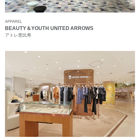
APPAREL
BEAUTY＆YOUTH UNITED ARROWS
アトレ恵比寿