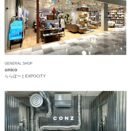
GENERAL SHOP
unico
ららぽーとEXPOCITY